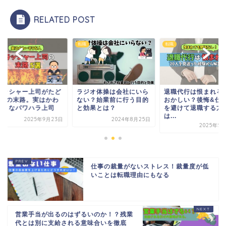
RELATED POST
転職
転職
ラッシャー上司がたど
ラジオ体操は会社にいら
退職代行は恨まれる
5つの末路。実はかわ
ない？始業前に行う目的
おかしい？後悔&仕
そうなパワハラ上司
と効果とは？
を避けて退職する方
は...
2025年9月23日
2024年8月25日
2025年5
仕事の裁量がないストレス！裁量度が低
いことは転職理由にもなる
営業手当が出るのはずるいのか！？残業
代とは別に支給される意味合いを徹底