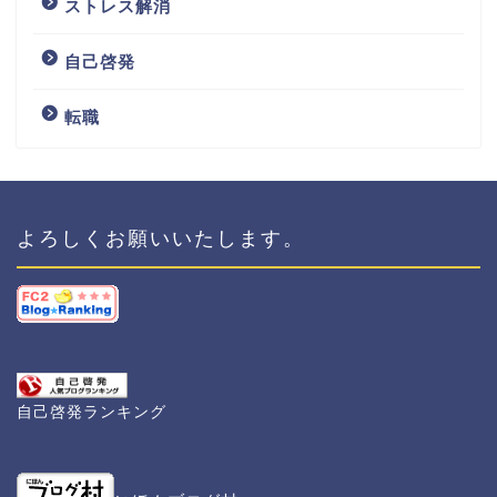
ストレス解消
自己啓発
転職
よろしくお願いいたします。
【急成長】相談数3,000件
突破！退職代行を使わな
いセルフ退職「ムリサ
ポ！」
フォーデイズがやばいの
自己啓発ランキング
は核酸ドリンクの副作用
が原因？業務停止命令を
受けた理由とは