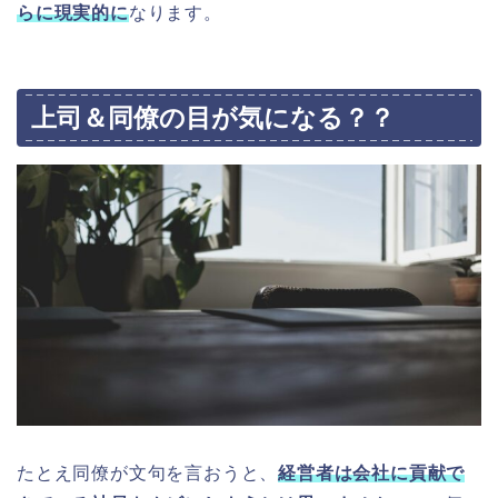
らに現実的に
なります。
上司＆同僚の目が気になる？？
たとえ同僚が文句を言おうと、
経営者は
会社に貢献で